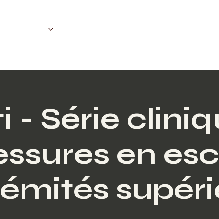
Conditions
Telehealth
Database
 - Série clini
lessures en es
rémités supér