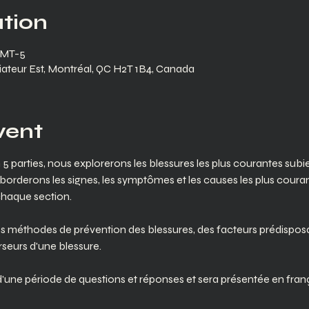
tion
GMT-5
iateur Est, Montréal, QC H2T 1B4, Canada
vent
5 parties, nous explorerons les blessures les plus courantes subie
orderons les signes, les symptômes et les causes les plus couran
chaque section.
s méthodes de prévention des blessures, des facteurs prédisposa
rseurs d'une blessure.
d'une période de questions et réponses et sera présentée en frança