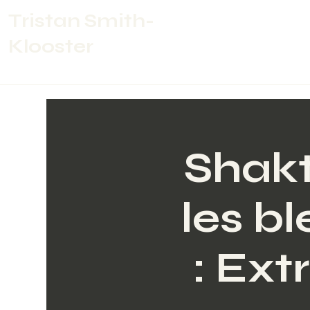
Tristan Smith-
Home
Klooster
Shakti
les b
: Ext