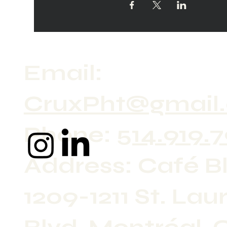
Email:
CruxPht@gmail
Phone:
514.919.
Address: Café Bl
1209-1211 St. Lau