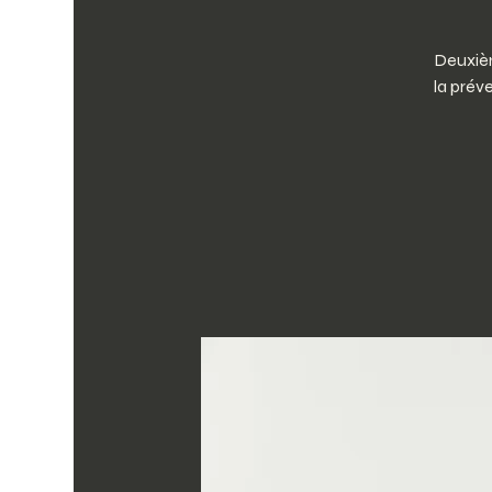
Deuxièm
la prév