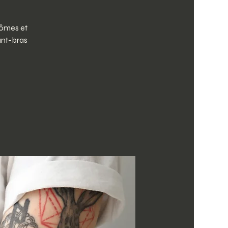
tômes et
ant-bras