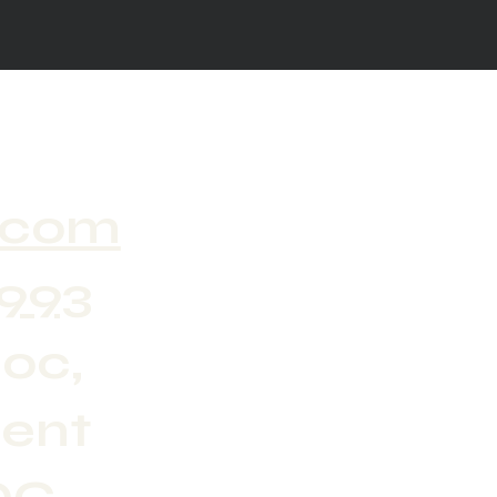
.com
7993
oc,
rent