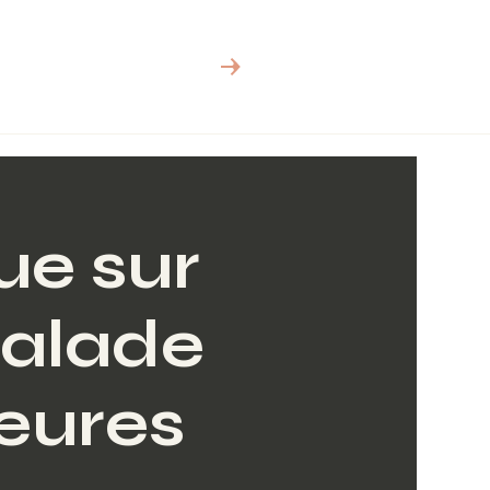
Book Online
que sur
calade
ieures