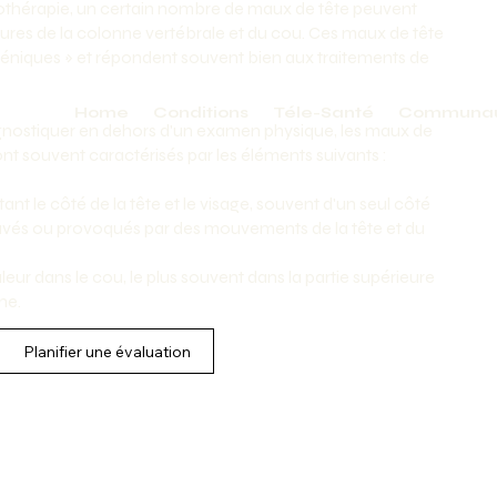
iothérapie, un certain nombre de maux de tête peuvent
ctures de la colonne vertébrale et du cou. Ces maux de tête
géniques » et répondent souvent bien aux traitements de
Home
Conditions
Téle-Santé
Communa
iagnostiquer en dehors d'un examen physique, les maux de
nt souvent caractérisés par les éléments suivants :
nt le côté de la tête et le visage, souvent d'un seul côté
vés ou provoqués par des mouvements de la tête et du
eur dans le cou, le plus souvent dans la partie supérieure
ne.
Planifier une évaluation