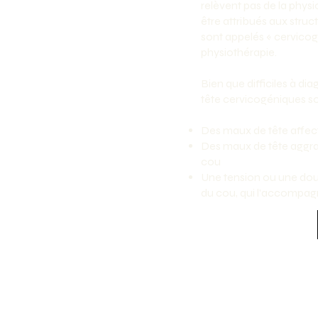
relèvent pas de la phys
être attribués aux stru
sont appelés « cervico
physiothérapie.
Bien que difficiles à d
tête cervicogéniques so
Des maux de tête affecta
Des maux de tête aggra
cou
Une tension ou une doul
du cou, qui l'accompag