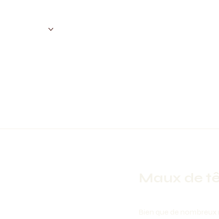
Conditions
Téle-Santé
Communauté
Maux de tê
Bien que de nombreux m